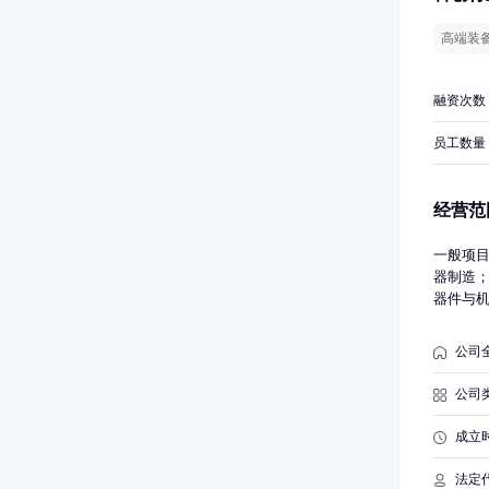
高端装
融资次数
员工数量
经营范
一般项
器制造
器件与
售；机
制造（
公司
息系统
网技术
公司
技术服
术推广
成立
展览服
主开展
法定