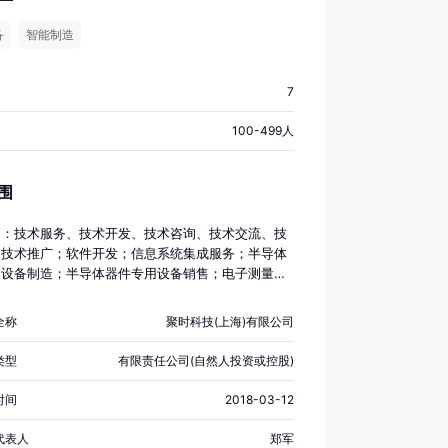
备
智能制造
7
100-499人
围
目：技术服务、技术开发、技术咨询、技术交流、技
、技术推广；软件开发；信息系统集成服务；半导体
用设备制造；半导体器件专用设备销售；电子测量仪
；电子测量仪器销售；机械设备研发；机械设备销
业控制计算机及系统制造；工业控制计算机及系统销
全称
聚时科技(上海)有限公司
子产品销售；通信设备销售；货物进出口；技术进出
除依法须经批准的项目外，凭营业执照依法自主开展
类型
有限责任公司(自然人投资或控股)
动）
时间
2018-03-12
代表人
郑军