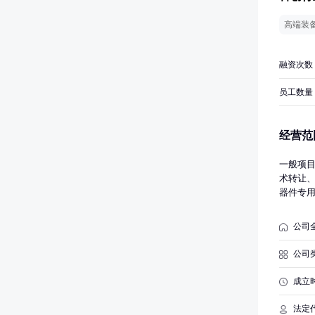
高端装
融资次数
员工数量
经营范
一般项
术转让
器件专
器制造
售；工
公司
售；电
口。（
公司
经营活
成立
法定