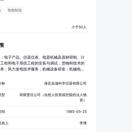
备
智能制造
小于50人
围
目：电子产品、仪器仪表、电器机械及器材研制、计
制工程和电子系统工程的安装与调试；货物和技术的
业务；风力发电技术服务；机械设备研发；机械电气
造；机械电气设备销售。（除依法须经批准的项目
营业执照依法自主开展经营活动）
全称
保定金迪科学仪器有限公司
类型
有限责任公司（自然人投资或控股的法人独
资）
时间
1993-05-25
代表人
李博