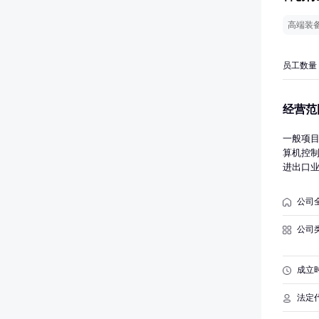
高端装
员工数量
经营范
一般项
算机控
进出口
设备制
外，凭
公司
公司
成立
法定