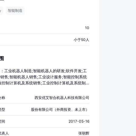
备
智能制造
10
小于50人
围
：工业机器人制造;智能机器人的研发;软件开发;工
销售;智能机器人销售;工业设计服务;智能控制系统
业控制计算机及系统销售;工业控制计算机及系统制
设备制造（不含特种设备制造）;计算机系统服务;信
行维护服务;软件销售;智能物料搬运装备销售;智能
全称
西安优艾智合机器人科技有限公司
装备销售;计算器设备销售;技术服务、技术开发、
、技术交流、技术转让、技术推广;会议及展览服
类型
股份有限公司（外商投资、未上市）
营销策划;信息技术咨询服务（除许可业务外，可自
经营法律法规非禁止或限制的项目）
时间
2017-05-16
代表人
张朝辉