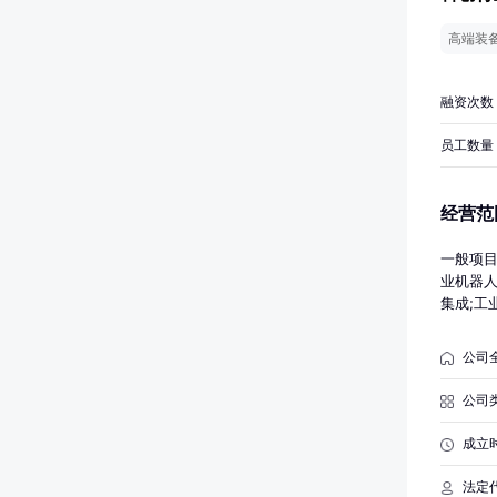
高端装
融资次数
员工数量
经营范
一般项目
业机器人
集成;工
造;通用
息系统运
公司
基础制造
技术咨询
公司
务;市场
主依法
成立
法定