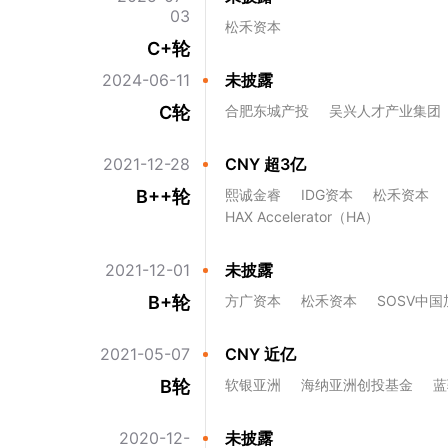
03
松禾资本
C+轮
2024-06-11
未披露
C轮
合肥东城产投
吴兴人才产业集团
2021-12-28
CNY 超3亿
B++轮
熙诚金睿
IDG资本
松禾资本
HAX Accelerator（HA）
2021-12-01
未披露
B+轮
方广资本
松禾资本
SOSV中国
2021-05-07
CNY 近亿
B轮
软银亚洲
海纳亚洲创投基金
蓝
2020-12-
未披露