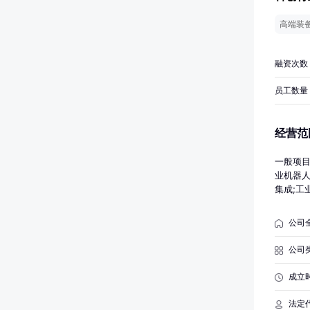
高端装
融资次数
员工数量
经营范
一般项目
业机器人
集成;工
造;通用
息系统运
公司
基础制造
技术咨询
公司
务;市场
主依法
成立
法定