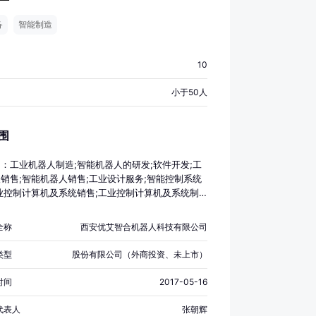
备
智能制造
10
小于50人
围
：工业机器人制造;智能机器人的研发;软件开发;工
销售;智能机器人销售;工业设计服务;智能控制系统
业控制计算机及系统销售;工业控制计算机及系统制
设备制造（不含特种设备制造）;计算机系统服务;信
行维护服务;软件销售;智能物料搬运装备销售;智能
全称
西安优艾智合机器人科技有限公司
装备销售;计算器设备销售;技术服务、技术开发、
、技术交流、技术转让、技术推广;会议及展览服
类型
股份有限公司（外商投资、未上市）
营销策划;信息技术咨询服务（除许可业务外，可自
经营法律法规非禁止或限制的项目）
时间
2017-05-16
代表人
张朝辉