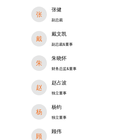
张健
张
副总裁
戴文凯
戴
副总裁&董事
朱晓怀
朱
财务总监&董事
赵占波
赵
独立董事
杨钧
杨
独立董事
顾伟
顾