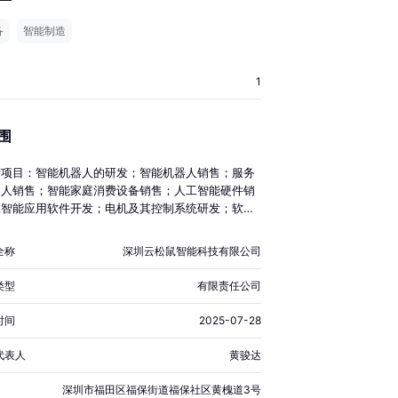
备
智能制造
1
围
营项目：智能机器人的研发；智能机器人销售；服务
器人销售；智能家庭消费设备销售；人工智能硬件销
工智能应用软件开发；电机及其控制系统研发；软件
人工智能理论与算法软件开发；技术服务、技术开
术咨询、技术交流、技术转让、技术推广；人工智能
全称
深圳云松鼠智能科技有限公司
务平台技术咨询服务；机械设备租赁；智能控制系统
（除依法须经批准的项目外，凭营业执照依法自主开
类型
有限责任公司
活动）许可经营项目：无。
时间
2025-07-28
代表人
黄骏达
深圳市福田区福保街道福保社区黄槐道3号