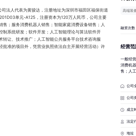
8，公司法人代表为黄骏达，注册地址为深圳市福田区福保街道
高端装
01D03单元-A125，注册资本为120万人民币，公司主要
销售；服务消费机器人销售；智能家庭消费设备销售；人
融资次数
控制系统研发；软件开发；人工智能理论与算法软件开
术转让、技术推广；人工智能公共服务平台技术咨询服
经营范
经批准的项目外，凭营业执照依法自主开展经营活动）许
一般经
消费机
售；人
开发；
发、技
公司
公共服
集成。
公司
展经营
成立
法定
地址