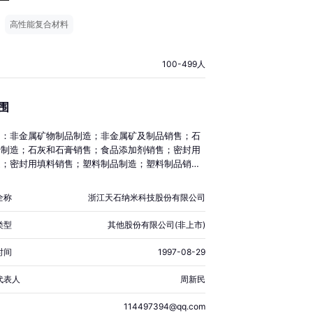
高性能复合材料
100-499人
围
目：非金属矿物制品制造；非金属矿及制品销售；石
膏制造；石灰和石膏销售；食品添加剂销售；密封用
造；密封用填料销售；塑料制品制造；塑料制品销
材料技术研发；技术服务、技术开发、技术咨询、技
技术转让、技术推广；货物进出口(除依法须经批准
全称
浙江天石纳米科技股份有限公司
，凭营业执照依法自主开展经营活动)。许可项目：
剂生产(依法须经批准的项目，经相关部门批准后方
类型
其他股份有限公司(非上市)
营活动，具体经营项目以审批结果为准)。
时间
1997-08-29
代表人
周新民
114497394@qq.com