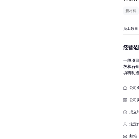
新材料
员工数量
经营范
一般项
灰和石
填料制
售；新
术交流、
公司
的项目外
食品添加
公司
可开展经
成立
法定
邮箱