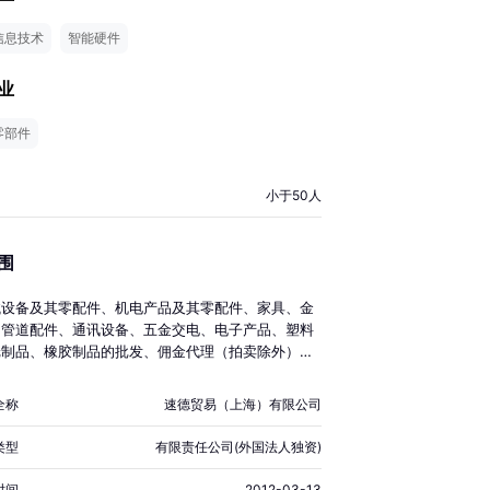
信息技术
智能硬件
业
零部件
小于50人
围
械设备及其零配件、机电产品及其零配件、家具、金
、管道配件、通讯设备、五金交电、电子产品、塑料
纸制品、橡胶制品的批发、佣金代理（拍卖除外）、
业务、售后维修、技术咨询及相关配套业务（不涉及
易管理商品，涉及配额、许可证管理商品的，按国家
全称
速德贸易（上海）有限公司
定办理申请；依法须经批准的项目，经相关部门批准
开展经营活动）。
类型
有限责任公司(外国法人独资)
时间
2012-03-13