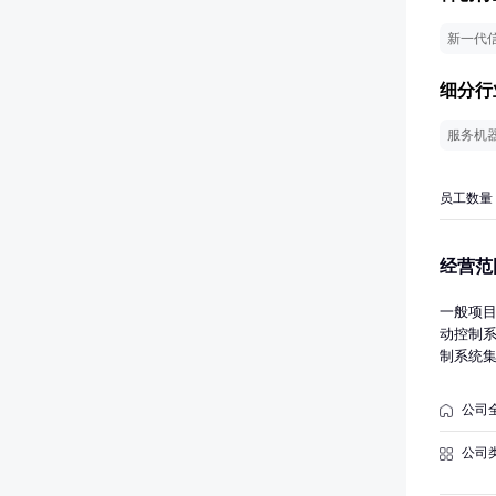
新一代
细分行
服务机
员工数量
经营范
一般项
动控制
制系统
环境保
装备销
公司
专业设
流、技
公司
务；电
（不含