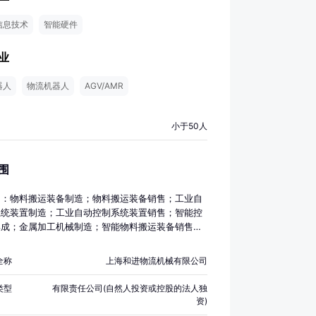
信息技术
智能硬件
业
器人
物流机器人
AGV/AMR
小于50人
围
目：物料搬运装备制造；物料搬运装备销售；工业自
系统装置制造；工业自动控制系统装置销售；智能控
集成；金属加工机械制造；智能物料搬运装备销售；
护专用设备制造；智能基础制造装备制造；智能仓储
售；智能机器人的研发；专用设备制造（不含许可类
全称
上海和进物流机械有限公司
备制造）；技术服务、技术开发、技术咨询、技术交
术转让、技术推广；软件开发；普通机械设备安装服
类型
有限责任公司(自然人投资或控股的法人独
子、机械设备维护（不含特种设备）；通用设备制造
资)
特种设备制造）；机械电气设备制造；电气机械设备