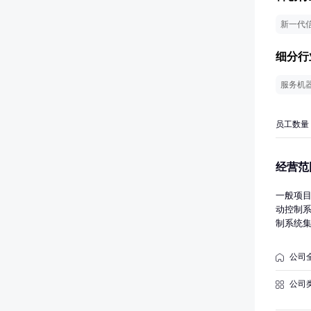
新一代
细分行
服务机
员工数量
经营范
一般项
动控制
制系统
环境保
装备销
公司
专业设
流、技
公司
务；电
（不含