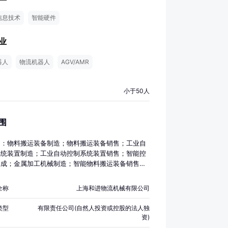
信息技术
智能硬件
业
器人
物流机器人
AGV/AMR
小于50人
围
目：物料搬运装备制造；物料搬运装备销售；工业自
系统装置制造；工业自动控制系统装置销售；智能控
集成；金属加工机械制造；智能物料搬运装备销售；
护专用设备制造；智能基础制造装备制造；智能仓储
售；智能机器人的研发；专用设备制造（不含许可类
全称
上海和进物流机械有限公司
备制造）；技术服务、技术开发、技术咨询、技术交
术转让、技术推广；软件开发；普通机械设备安装服
类型
有限责任公司(自然人投资或控股的法人独
子、机械设备维护（不含特种设备）；通用设备制造
资)
特种设备制造）；机械电气设备制造；电气机械设备