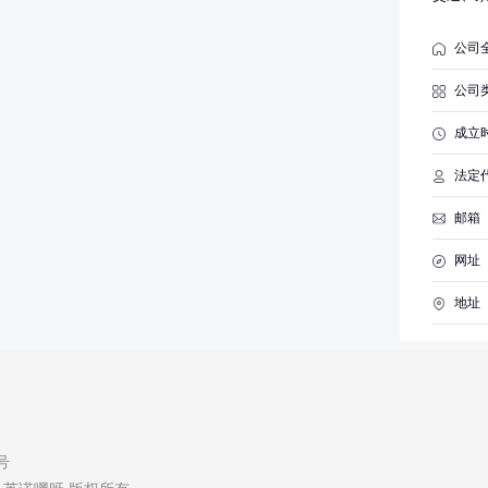
管理等
三、在
公司
科技术
术服务
公司
与其投
其母公
成立
维修；
销售；
法定
售；五
险化学
邮箱
易经纪
询、技
网址
项目外
地址
7号