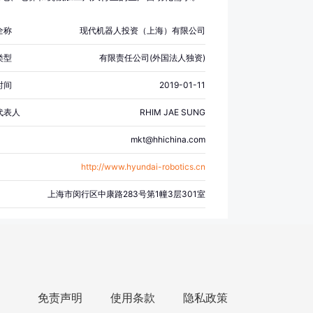
服务；4、协助其所投资企业寻求贷款及提供担保；
中国境内设立科研开发中心或部门，从事新产品及高
全称
现代机器人投资（上海）有限公司
的研究开发，转让其研究开发成果，并提供相应的技
；四、为其投资者提供咨询服务，为其关联公司提供
类型
有限责任公司(外国法人独资)
资有关的市场信息、投资政策等咨询服务；五、承接
司和关联公司的服务外包业务）；工业机器人安装、
时间
2019-01-11
智能机器人的研发；人工智能硬件销售；智能机器人
工业机器人销售；服务消费机器人销售；机械设备销
代表人
RHIM JAE SUNG
金产品批发；电子产品销售；石油制品销售（不含危
品）；货物进出口；技术进出口；国内贸易代理；贸
mkt@hhichina.com
；信息技术咨询服务；技术服务、技术开发、技术咨
术交流、技术转让、技术推广。（除依法须经批准的
http://www.hyundai-robotics.cn
，凭营业执照依法自主开展经营活动）
上海市闵行区中康路283号第1幢3层301室
免责声明
使用条款
隐私政策