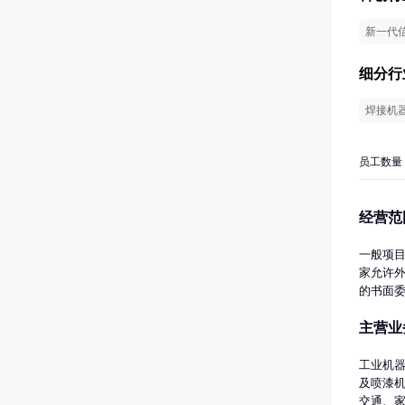
新一代
细分行
焊接机
员工数量
经营范
一般项
家允许
的书面
列服务：
主营业
自用的
零部件
后服务
工业机
企业之
及喷漆
售和市
交通、