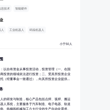
信息技术
智能硬件
业
器人
工业机器人
码垛机器人
小于50人
围
目：以自有资金从事投资活动，投资管理（一、在国
外商投资的领域依法进行投资；二、受其所投资企业
委托（经董事会一致通过），向其所投资企业提供下
1、协助或代理其所投资的企业从国内外采购该企业
务
机器设备、办公设备和生产所需的原材料、元器件、
和在国内外销售其所投资企业生产的产品，并提供售
；2、在外汇管理部门的同意和监督下，在其所投资
器人的研发与制造，核心产品包括点焊、弧焊、搬运
间平衡外汇；3、为其所投资企业提供产品生产、销
机器人系统，主要服务于汽车制造、电子电器、轨道
场开发过程中的技术支持、员工培训、企业内部人事
家电、电梯和机械加工六大行业的生产自动化需求。