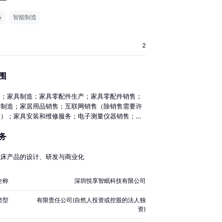
备
智能制造
2
围
售；家具制造；家具零配件生产；家具零配件销售；
品制造；家居用品销售；互联网销售（除销售需要许
品）；家具安装和维修服务；电子测量仪器销售；针
销售；日用化学产品销售；家用纺织制成品制造；非
务
地产租赁；物业管理；机械设备租赁；企业管理咨
件开发；软件销售；信息技术咨询服务；家用电器研
用电器销售；家用电器制造；智能家庭消费设备制
能床产品的设计、研发与商业化
能家庭消费设备销售；物联网设备制造；物联网设备
数据处理服务；数据处理和存储支持服务；货物进出
全称
深圳悦享智眠科技有限公司
除依法须经批准的项目外，凭营业执照依法自主开展
） 无
类型
有限责任公司(自然人投资或控股的法人独
资)