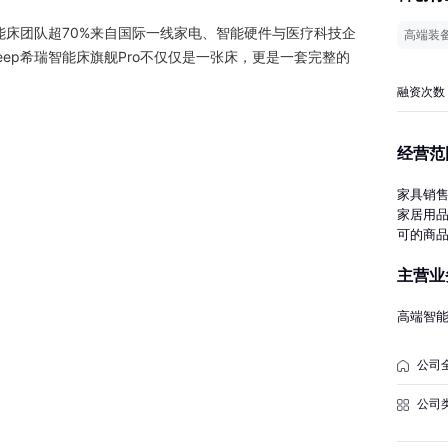
智能床团队超70%来自国际一线家电、智能硬件与医疗科技企
高端装
eep希瑞智能床旗舰Pro不仅仅是一张床，更是一套完整的
融资次数
经营范
家具销
家居用
可的商
纺织品
主营业
居住房
询；软
发；家
高端智
造；智
销售；
公司
口。（
经营活动
公司