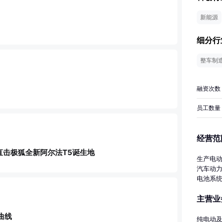
新能源
细分行
整车制
融资次数
员工数量
经营范
直击极狐全新阿尔法T5诞生地
生产电
汽车动
电池系
车充电
主营业
动力模
饰；货
曲线
术转让
纯电动