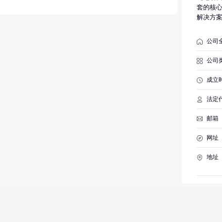
展经营
套的核
准的内
解决方
和限制
公司
公司
成立
法定
邮箱
网址
地址