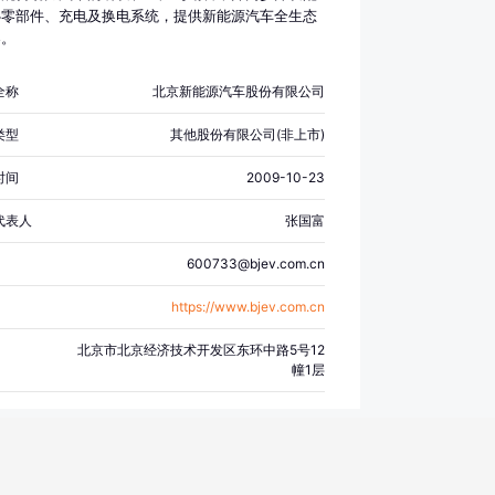
活动；依法须经批准的项目，经相关部门批准后依批
心零部件、充电及换电系统，提供新能源汽车全生态
容开展经营活动；不得从事国家和本市产业政策禁止
案。
类项目的经营活动。）
全称
北京新能源汽车股份有限公司
类型
其他股份有限公司(非上市)
时间
2009-10-23
代表人
张国富
600733@bjev.com.cn
https://www.bjev.com.cn
北京市北京经济技术开发区东环中路5号12
幢1层