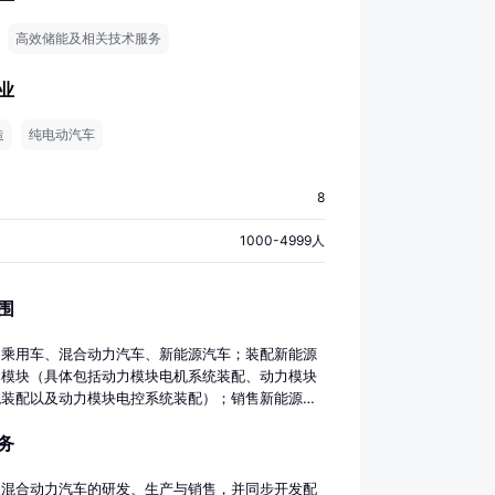
高效储能及相关技术服务
业
造
纯电动汽车
8
1000-4999人
围
动乘用车、混合动力汽车、新能源汽车；装配新能源
力模块（具体包括动力模块电机系统装配、动力模块
统装配以及动力模块电控系统装配）；销售新能源汽
设施、汽车、新能源汽车远程监控设备、新能源汽车
务
块系统零部件；软件开发；经济贸易咨询；汽车装
物进出口；技术进出口；代理进出口；技术开发、技
、技术咨询。（市场主体依法自主选择经营项目，开
及混合动力汽车的研发、生产与销售，并同步开发配