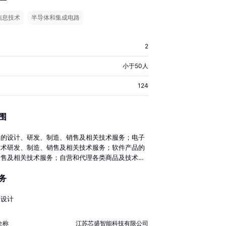
信息技术
半导体和集成电路
2
小于50人
124
围
路的设计、研发、制造、销售及相关技术服务；电子
技术研发、制造、销售及相关技术服务；软件产品的
销售及相关技术服务；自营和代理各类商品及技术的
业务，国家限定企业经营或禁止进出口的商品和技术
务
（依法须经批准的项目，经相关部门批准后方可开展
动）
路设计
全称
江苏芯盛智能科技有限公司