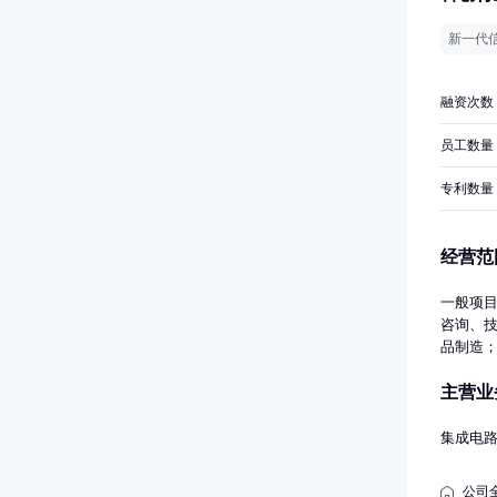
新一代
融资次数
员工数量
专利数量
经营范
一般项
咨询、
品制造
路设计
主营业
权服务
货物进
业执照
集成电
公司