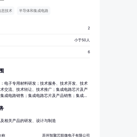
信息技术
半导体和集成电路
2
小于50人
6
围
目：电子专用材料研发；技术服务、技术开发、技术
技术交流、技术转让、技术推广；集成电路芯片及产
；集成电路销售；集成电路芯片及产品销售；集成电
；集成电路芯片设计及服务；专业设计服务；知识产
务
；工程和技术研究和试验发展；信息技术咨询服务；
出口；技术进出口（除依法须经批准的项目外，凭营
依法自主开展经营活动）
路及相关产品的研发、设计与制造
全称
苏州智聚芯联微电子有限公司