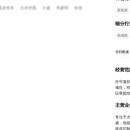
晨道资本
元禾控股
王健
李建明
张弛
新能源
细分行
电储能
专利数量
经营范
许可项
项目，
以审批
体分离
主营业
设备销
术转让
及储氢
专注于
池销售
成，包括
类专业
提供定