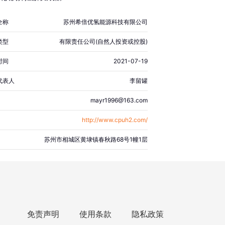
货物进出口；技术进出口；进出口代理；专用化学产
（不含危险化学品）；化工产品销售（不含许可类化
全称
苏州希倍优氢能源科技有限公司
）（除依法须经批准的项目外，凭营业执照依法自主
营活动）
类型
有限责任公司(自然人投资或控股)
时间
2021-07-19
代表人
李留罐
mayr1996@163.com
http://www.cpuh2.com/
苏州市相城区黄埭镇春秋路68号1幢1层
免责声明
使用条款
隐私政策