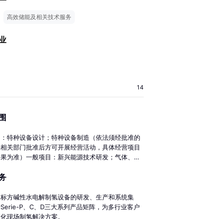
高效储能及相关技术服务
业
14
围
目：特种设备设计；特种设备制造（依法须经批准的
经相关部门批准后方可开展经营活动，具体经营项目
结果为准）一般项目：新兴能源技术研发；气体、液
及纯净设备制造；电池制造；气体、液体分离及纯净
务
售；技术服务、技术开发、技术咨询、技术交流、技
、技术推广；工程和技术研究和试验发展；站用加氢
设施销售；通用设备制造（不含特种设备制造）；电
大标方碱性水电解制氢设备的研发、生产和系统集
；普通机械设备安装服务；专用设备制造（不含许可
Serie-P、C、D三大系列产品矩阵，为多行业客户
设备制造）；试验机制造；机械设备销售；机械设备
制化现场制氢解决方案。