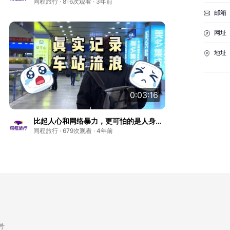
同程旅行 · 816次观看 · 3年前
邮箱
网址
地址
0:03:16
比起人心和网络暴力，更可怕的是人身攻
击。
同程旅行 · 679次观看 · 4年前
7号