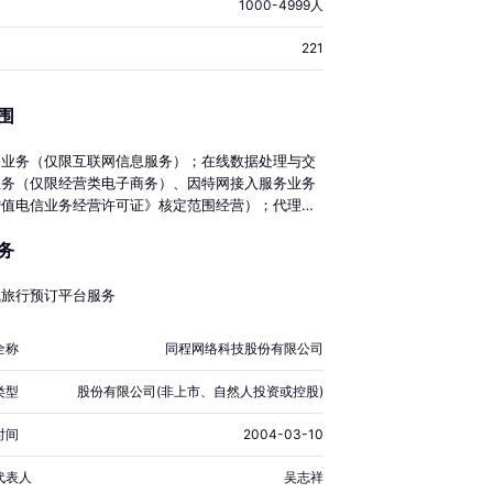
1000-4999人
221
围
务业务（仅限互联网信息服务）；在线数据处理与交
业务（仅限经营类电子商务）、因特网接入服务业务
增值电信业务经营许可证》核定范围经营）；代理意
保险。提供计算机网络服务、会务服务、商务服务、
务
务、票务服务、机票销售服务、软件研发与技术服
计、代理、制作、发布国内各类广告；网络技术服
算机软硬件的技术开发、技术咨询、技术服务、技术
线旅行预订平台服务
计算机智能化系统的设计、安装；销售：计算机及配
子产品、工艺品。（依法须经批准的项目，经相关部
全称
同程网络科技股份有限公司
后方可开展经营活动）
类型
股份有限公司(非上市、自然人投资或控股)
时间
2004-03-10
代表人
吴志祥