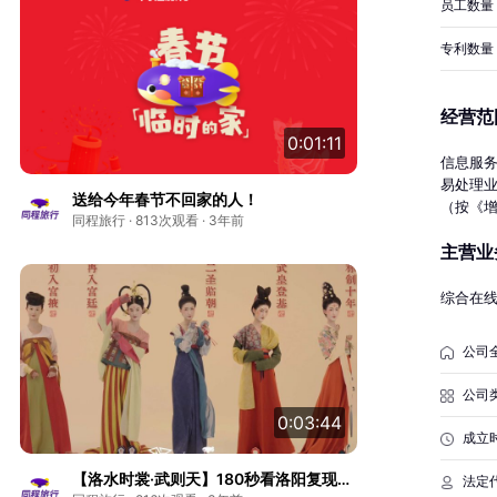
员工数量
专利数量
经营范
0:01:11
信息服
易处理
送给今年春节不回家的人！
（按《
同程旅行 · 813次观看 · 3年前
外伤害
主营业
订房服
务；设
务；计
综合在
转让；
件、电
公司
门批准
公司
0:03:44
成立
【洛水时裳·武则天】180秒看洛阳复现
法定
1300年前的时尚风潮！