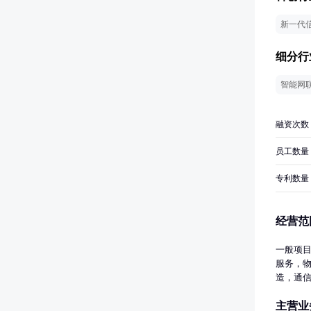
新一代
细分行
智能网
融资次数
员工数量
专利数量
经营范
一般项
服务，
造，通
发、技
主营业
通讯设