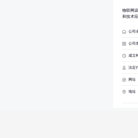
件及外
制造，
物联网
电子元
和技术
务），
设备销
公司
车销售
汽车零
公司
外，凭
成立
法定
网址
地址