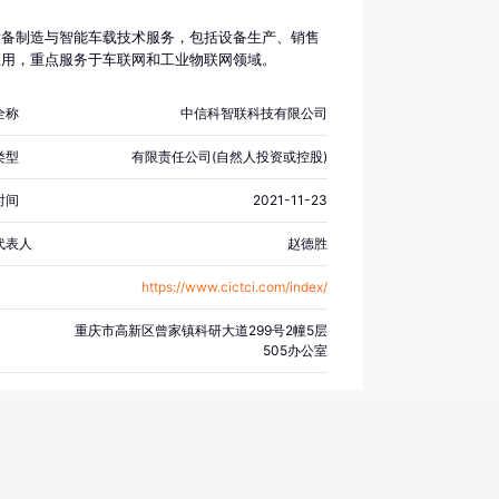
围设备制造，计算机及办公设备维修，电子测量仪器
电子产品销售，信息技术咨询服务，集成电路销售，
设备制造与智能车载技术服务，包括设备生产、销售
器件制造，信息咨询服务（不含许可类信息咨询服
应用，重点服务于车联网和工业物联网领域。
电力电子元器件销售，电子测量仪器销售，机械电气
售，汽车零部件研发，汽车新车销售，新能源汽车整
全称
中信科智联科技有限公司
，新能源汽车电附件销售，汽车零部件及配件制造，
配件批发，汽车零配件零售（除依法须经批准的项目
类型
有限责任公司(自然人投资或控股)
营业执照依法自主开展经营活动）
时间
2021-11-23
代表人
赵德胜
https://www.cictci.com/index/
重庆市高新区曾家镇科研大道299号2幢5层
505办公室