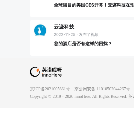
全球瞩目的美国CES开幕！云迹科技在
云迹科技
2022-11-25 · 发布了视频
您的酒店是否有这样的困扰？
京ICP备2021005661号
京公网安备 11010502044267号
Copyright © 2019 -
2026
innoHere. All Rights Reserv