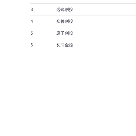
3
远镜创投
4
众善创投
5
原子创投
6
长润金控