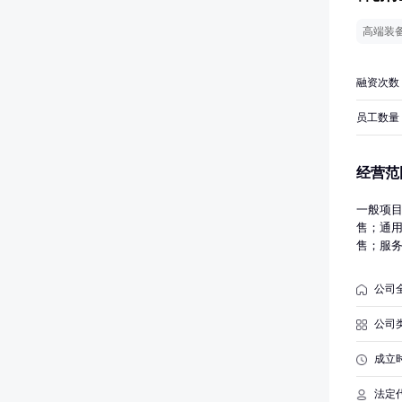
高端装
融资次数
员工数量
经营范
一般项
售；通
售；服
人制造
配件制
公司
销售；
密齿轮
公司
齿轮减
齿轮和
成立
与计时
技术服
法定