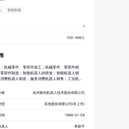
备
智能制造
1
100-499人
围
目：机械零件、零部件加工；机械零件、零部件销
用零部件制造；智能机器人的研发；智能机器人销
务消费机器人制造；服务消费机器人销售；工业机器
；工业机器人销售；汽车零部件研发；汽车零部件及
造；机床功能部件及附件制造；机床功能部件及附件
全称
杭州新剑机器人技术股份有限公司
可穿戴智能设备制造；可穿戴智能设备销售；高速精
传动装置销售；齿轮及齿轮减、变速箱制造；齿轮及
类型
其他股份有限公司(非上市)
、变速箱销售；轴承、齿轮和传动部件制造；轴承、
传动部件销售；计算机软硬件及外围设备制造；钟表
时间
1999-01-08
仪器制造；钟表与计时仪器销售；电子元器件制造；
务、技术开发、技术咨询、技术交流、技术转让、技
代表人
单新平