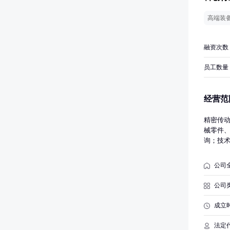
高端装
融资次数
员工数量
经营范
精密传
械零件
询；技
油；自
禁止公
公司
动部件
法自主
公司
目，经
事国家
成立
法定