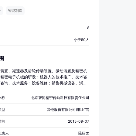
备
智能制造
8
小于50人
围
动装置、减速器及齿轮传动装置、微动装置及精密机
、精密电子机械的研发；机器人的技术推广、技术咨
术咨询、技术服务；设备维修；销售机械设备、润滑
营和代理各类商品和技术的进出口业务（国家限制或
司经营进出口的商品和技术除外）；轴承、齿轮和传
全称
北京智同精密传动科技有限责任公司
、工业机器人、特殊作业机器人制造。（市场主体依
选择经营项目，开展经营活动；依法须经批准的项
类型
其他股份有限公司(非上市)
相关部门批准后依批准的内容开展经营活动；不得从
和本市产业政策禁止和限制类项目的经营活动。）
时间
2015-09-07
代表人
陈绍龙