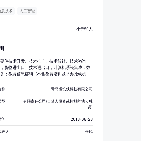
信息技术
人工智能
小于50人
围
软硬件技术开发、技术推广、技术转让、技术咨询、
务；货物进出口、技术进出口；计算机系统集成；数
服务；教育信息咨询（不含教育培训及举办托幼机
会议服务；工业机器人及配件技术开发、生产及组
售：计算机软件及辅助设备、电子产品、机械设备、
全称
青岛钢铁侠科技有限公司
品、日用品。经营其它无需行政审批即可经营的一般
目。（依法须经批准的项目，经相关部门批准后方可
类型
有限责任公司(自然人投资或控股的法人独
营活动）
资)
时间
2018-08-28
代表人
张锐