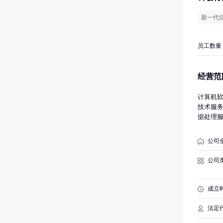
新一代
员工数量
经营范
计算机
技术服
据处理
构）；
装；销
公司
文化用
经营项
公司
开展经
成立
法定