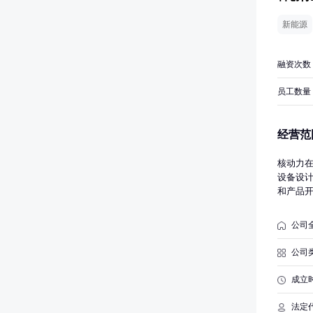
新能源
融资次数
员工数量
经营范
核动力
设备设
和产品
术服务
开发、
公司
禁止或
规定）
公司
成立
法定