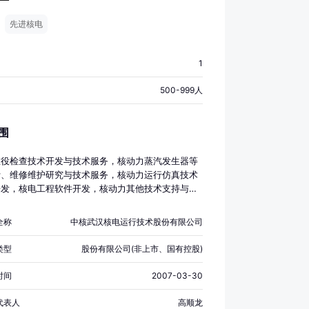
先进核电
1
500-999人
围
在役检查技术开发与技术服务，核动力蒸汽发生器等
计、维修维护研究与技术服务，核动力运行仿真技术
开发，核电工程软件开发，核动力其他技术支持与技
；一二、三类压力容器设计与服务、无损检测、软件
货物进出口、技术进出口、代理进出口。（不含国家
全称
中核武汉核电运行技术股份有限公司
限制进出口的货物或技术；国家有专项规定的，从其
类型
股份有限公司(非上市、国有控股)
时间
2007-03-30
代表人
高顺龙