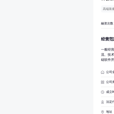
高端装
融资次数
经营范
一般经
流、技
础软件
软件开
集成服
公司
工业机
能硬件
公司
机器人
服务；
成立
机软硬
服务。
法定
展经营
地址