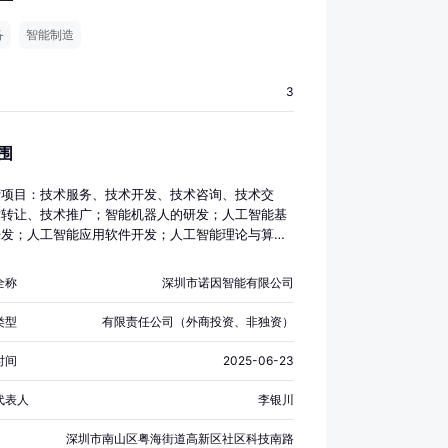
备
智能制造
3
围
营项目：技术服务、技术开发、技术咨询、技术交
术转让、技术推广；智能机器人的研发；人工智能基
开发；人工智能应用软件开发；人工智能理论与算法
发；人工智能通用应用系统；人工智能行业应用系统
务；服务消费机器人制造；智能家庭消费设备制造；
全称
深圳市诺因智能有限公司
器人制造；新材料技术研发；机械设备研发；人工智
销售；智能机器人销售；工业机器人销售；服务消费
类型
有限责任公司（外商投资、非独资）
销售；信息技术咨询服务；软件外包服务；专业设计
数据处理服务；电子产品销售；机械设备销售；计算
时间
2025-06-23
件及辅助设备零售；软件销售；软件开发；工业设计
（除依法须经批准的项目外，凭营业执照依法自主开
代表人
李银川
活动）许可经营项目：无。
深圳市南山区粤海街道高新区社区科技南路