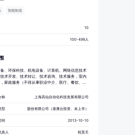
备
智能制造
10
100-499人
围
设备、环保科技、机电设备、计算机、网络信息技术
的技术开发、技术转让、技术咨询、技术服务，室内
务，家政服务（不得从事职业中介、医疗、餐饮、住
置性行政许可事项），物业管理，绿化养护，建筑智
设工程专业施工，机电设备安装建设工程专业施工
全称
上海高仙自动化科技发展有限公司
种），机电设备维修，环保设备、机电设备、电子产
子元器件、电动工具、五金交电、家用电器、电子设
类型
股份有限公司（港澳台投资、未上市）
算机软件及辅助设备、仪器仪表的批发，进出口，佣
（拍卖除外），并提供相关配套服务。【依法须经批
时间
2013-10-10
目，经相关部门批准后方可开展经营活动】
代表人
程昊天