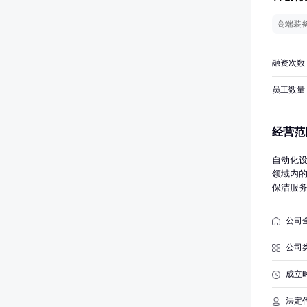
高端装
融资次数
员工数量
经营范
自动化
领域内
保洁服
宿等前
能化建
公司
（除特
品、电
公司
备、计
金代理
成立
准的项
法定