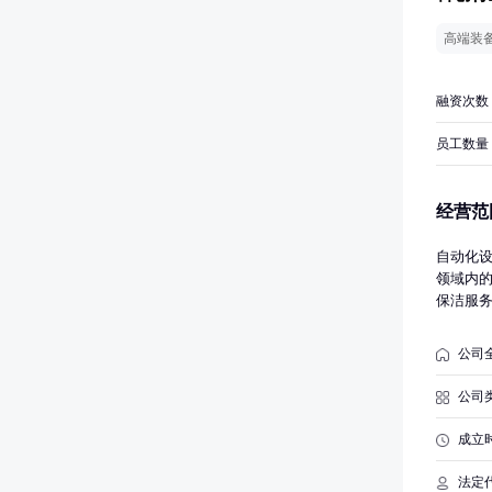
高端装
融资次数
员工数量
经营范
自动化
领域内
保洁服
宿等前
能化建
公司
（除特
品、电
公司
备、计
金代理
成立
准的项
法定