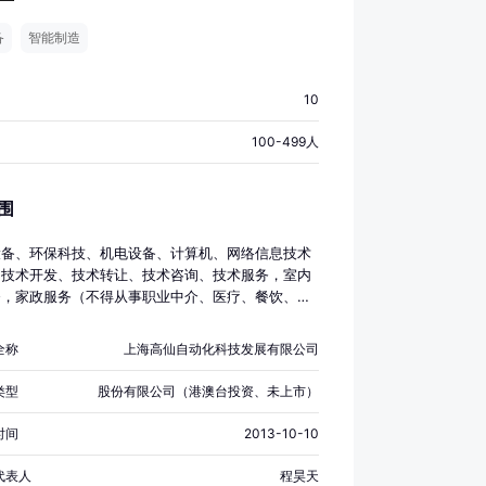
备
智能制造
10
100-499人
围
设备、环保科技、机电设备、计算机、网络信息技术
的技术开发、技术转让、技术咨询、技术服务，室内
务，家政服务（不得从事职业中介、医疗、餐饮、住
置性行政许可事项），物业管理，绿化养护，建筑智
设工程专业施工，机电设备安装建设工程专业施工
全称
上海高仙自动化科技发展有限公司
种），机电设备维修，环保设备、机电设备、电子产
子元器件、电动工具、五金交电、家用电器、电子设
类型
股份有限公司（港澳台投资、未上市）
算机软件及辅助设备、仪器仪表的批发，进出口，佣
（拍卖除外），并提供相关配套服务。【依法须经批
时间
2013-10-10
目，经相关部门批准后方可开展经营活动】
代表人
程昊天