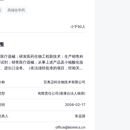
药
高端化学药
小于50人
围
售医疗器械；研发医药生物工程新技术；生产销售科
物试剂；销售医疗器械；从事上述产品及小核酸化妆
发、进出口业务。（依法须经批准的项目，经相关部
后方可开展经营活动）
全称
百奥迈科生物技术有限公司
类型
有限责任公司(港澳台法人独资)
时间
2006-02-17
代表人
朱远源
office@biomics.cn