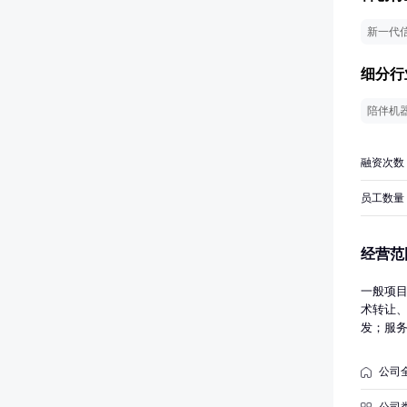
新一代
细分行
陪伴机
融资次数
员工数量
经营范
一般项
术转让
发；服
与算法
件开发
公司
人工智
能公共
公司