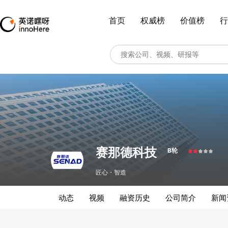
首页
权威榜
价值榜
行
赛那德科技
B轮
匠心・智造
动态
视频
融资历史
公司简介
新闻