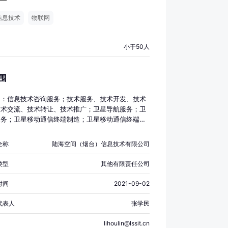
信息技术
物联网
小于50人
围
目：信息技术咨询服务；技术服务、技术开发、技术
技术交流、技术转让、技术推广；卫星导航服务；卫
服务；卫星移动通信终端制造；卫星移动通信终端销
星遥感数据处理；卫星技术综合应用系统集成；导航
造；导航终端销售；通信设备制造；地理遥感信息服
全称
陆海空间（烟台）信息技术有限公司
星导航多模增强应用服务系统集成；网络设备制造；
备销售；导航、测绘、气象及海洋专用仪器销售；信
类型
其他有限责任公司
集成服务；卫星遥感应用系统集成。（除依法须经批
目外，凭营业执照依法自主开展经营活动）
时间
2021-09-02
代表人
张学民
lihoulin@lssit.cn