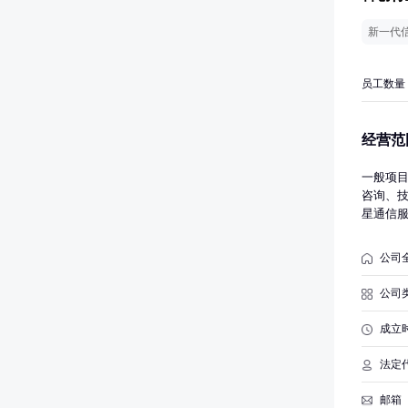
新一代
员工数量
经营范
一般项
咨询、
星通信
售；卫
终端制
公司
务；卫
网络设
公司
息系统
准的项
成立
法定
邮箱