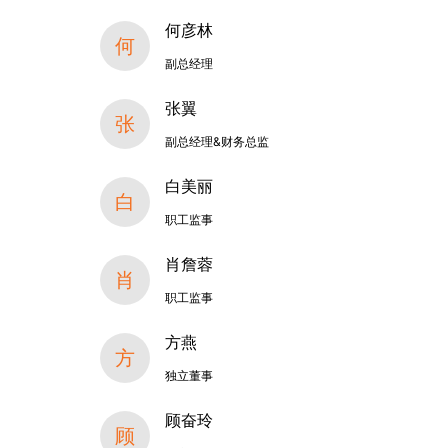
何彦林
何
副总经理
张翼
张
副总经理&财务总监
白美丽
白
职工监事
肖詹蓉
肖
职工监事
方燕
方
独立董事
顾奋玲
顾