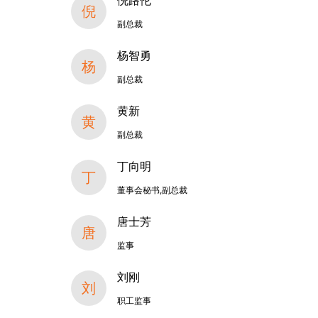
倪路伦
倪
副总裁
杨智勇
杨
副总裁
黄新
黄
副总裁
丁向明
丁
董事会秘书,副总裁
唐士芳
唐
监事
刘刚
刘
职工监事