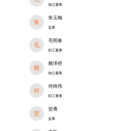
独立董事
朱玉梅
朱
监事
毛明春
毛
职工董事
赖泽侨
赖
独立董事
何炜伟
何
职工董事
贺勇
贺
监事