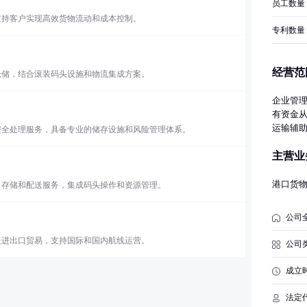
员工数量
支持客户实现高效货物流动和成本控制。
专利数量
经营范
仓储，结合滚装码头设施和物流集成方案。
企业管理
有资金从
运输辅助
安全处理服务，具备专业的储存设施和风险管理体系。
内船舶代
主营业
业务;从
输代理;
口服务;
港口货
、存储和配送服务，集成码头操作和资源管理。
服务;普
目）;粮
公司
批的项目
术进出口
盖进出口贸易，支持国际和国内航线运营。
公司
品）;供
停车场服
成立
息技术咨
运输（不
法定
设工程设