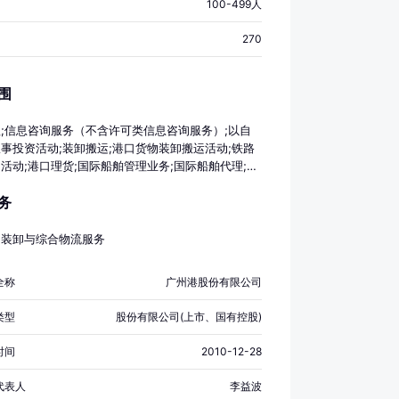
100-499人
270
围
;信息咨询服务（不含许可类信息咨询服务）;以自
事投资活动;装卸搬运;港口货物装卸搬运活动;铁路
活动;港口理货;国际船舶管理业务;国际船舶代理;国
理;国际货物运输代理;国内货物运输代理;无船承运
务
事国际集装箱船、普通货船运输;国内集装箱货物运
从事内地与港澳间集装箱船、普通货船运输;船舶港
集装箱制造;集装箱租赁服务;专业保洁、清洗、消毒
物装卸与综合物流服务
通货物仓储服务（不含危险化学品等需许可审批的项
油仓储服务;低温仓储（不含危险化学品等需许可审
全称
广州港股份有限公司
）;仓储设备租赁服务;机械设备租赁;货物进出口;技
;集贸市场管理服务;成品油批发（不含危险化学
类型
股份有限公司(上市、国有控股)
应链管理服务;物业管理;住房租赁;非居住房地产租赁;
务;软件开发;计算机系统服务;信息系统集成服务;信
时间
2010-12-28
询服务;工程管理服务;港口经营;报关业务;道路货物
含危险货物）;道路危险货物运输;公共铁路运输;建
代表人
李益波
计;建设工程施工;海关监管货物仓储服务（不含危