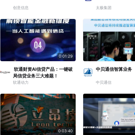
创意信息
太极集团
0:01:29
软通财资AI信贷产品：一键破
中贝通信智算业务
局信贷业务三大难题！
软通动力
中贝通信
0:03:40