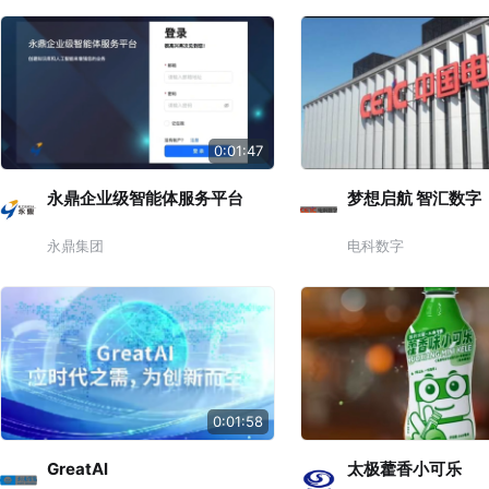
0:01:47
永鼎企业级智能体服务平台
梦想启航 智汇数字
永鼎集团
电科数字
0:01:58
GreatAl
太极藿香小可乐