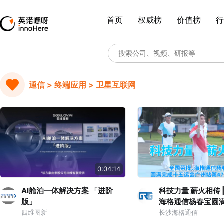
首页
权威榜
价值榜
行
通信 > 终端应用 > 卫星互联网
0:04:14
AI舱泊一体解决方案 「进阶
科技力量 薪火相传 
版」
海格通信杨春宝圆
会广州站第47棒火
四维图新
长沙海格通信