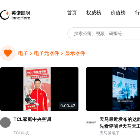
首页
权威榜
价值榜
行
电子 > 电子元器件 > 显示器件
0:00:42
TCL家庭中央空调
天马最近发布的这款
先看评测 #天马天工屏全球首发
#撒贝宁的五星好屏
TCL科技
天马微电子