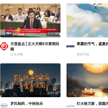
0:01:31
月度盘点 | 正大天晴9月要闻回
寒露的节气，盛夏
顾
正大天晴
济民可信
0:01:19
罗氏制药，中秋快乐
灯火映万家，团圆