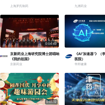
上海罗氏制药
九洲药业
0:04:49
京新药业上海研究院博士团唱响
《AI“加速器”》（
《我的祖国》
医院）
京新药业
华邦健康
0:01:12