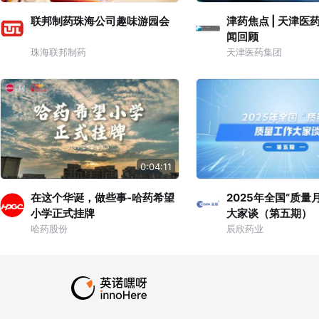
联邦制药珠海公司趣味游园会
津药焦点 | 天津医
闻回顾
珠海联邦制药
天津医药集团
0:04:11
在这个华诞，做些事-哈药希望
2025年全国“质量
小学正式挂牌
大家谈（第五期）
哈药股份
辰欣药业