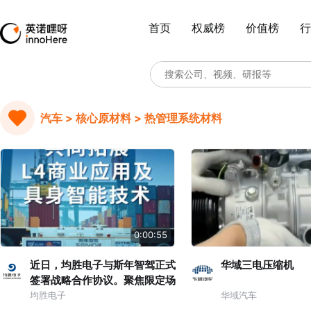
首页
权威榜
价值榜
行
汽车 > 核心原材料 > 热管理系统材料
0:00:55
近日，均胜电子与斯年智驾正式
华域三电压缩机
签署战略合作协议。聚焦限定场
景 L4 智驾解决方案、具身智能
均胜电子
华域汽车
域控核心领域，深度推进技术创