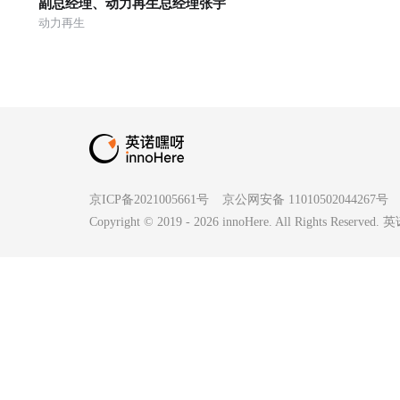
副总经理、动力再生总经理张宇
平博士做客大储能生态创新联合
动力再生
体，谈企业在技术创新中面临哪
些痛点及加入创新联合体的背景
和由来。
京ICP备2021005661号
京公网安备 11010502044267号
Copyright © 2019 -
2026
innoHere. All Rights Reserv