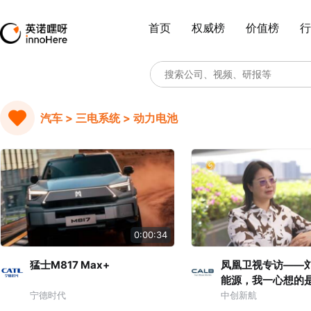
首页
权威榜
价值榜
行
汽车 > 三电系统 > 动力电池
0:00:34
猛士M817 Max+
凤凰卫视专访——
能源，我一心想的
展，人类社会发展*
宁德时代
中创新航