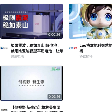
0:00:26
极限震波，稳如泰山!好电池，
Leo协鑫能科智慧
就用比亚迪轻型车用电池，让每
者
一次出行都安心无忧!*
弗迪电池
协鑫能科
0:03:16
【储视野 新生态】格林美集团