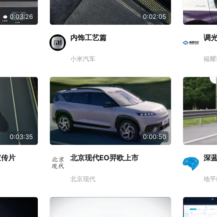
0:03:26
0:02:05
内饰工艺篇
调光
小米汽车
福耀
0:03:35
0:00:50
宣传片
北京现代EO羿欧上市
深蓝
北京现代
地平