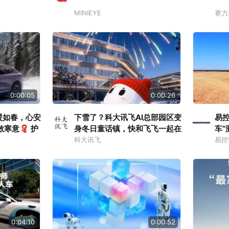
MINIEYE
赛力
0:00:05
0:00:26
暖如春，心安
下雪了？科大讯飞AI总部园区变
易
散寒意🧣 护
身冬日童话镇，快和飞飞一起在
车”
夜里🎑 拥
雪地撒欢，这个冬天，讯飞星火
科大讯飞
易控
大模型更懂你的奇思妙想。
0:04:10
0:00:52