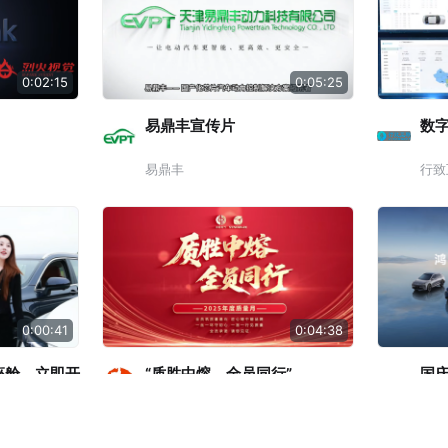
0:02:15
0:05:25
易鼎丰宣传片
数
易鼎丰
行致
0:00:41
0:04:38
座舱，立即开
“质胜中熔，全员同行”
国庆
吧时光！
刹
行累
中熔电气
华为
次