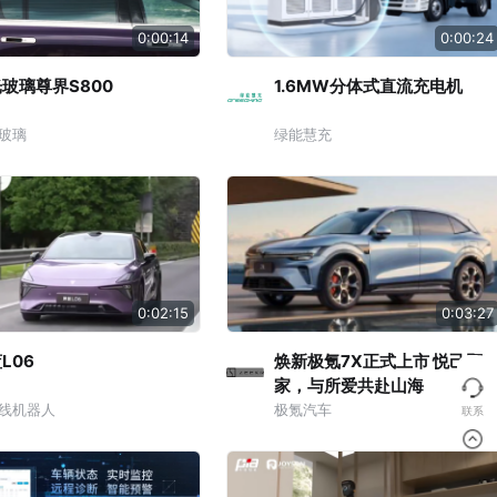
0:00:14
0:00:24
玻璃尊界S800
1.6MW分体式直流充电机
玻璃
绿能慧充
0:02:15
0:03:27
L06
焕新极氪7X正式上市 悦己顾
家，与所爱共赴山海
线机器人
极氪汽车
联系
顶部