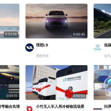
0:03:56
0:00:45
理想L9
低
理想汽车
北汽
0:01:11
0:00:53
智穹融合实境
小竹无人车入局冷链物流场景
问