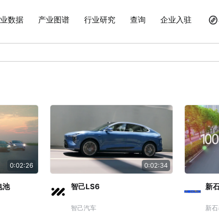
业数据
产业图谱
行业研究
查询
企业入驻
0:02:26
0:02:34
电池
智己LS6
新石
智己汽车
新石