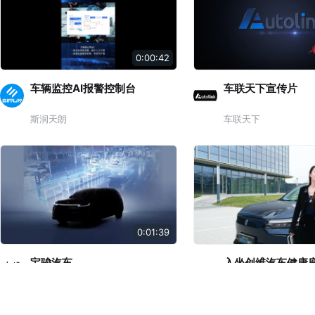
0:00:42
车辆监控AI报警控制台
车联天下宣传片
斯润天朗
车联天下
0:01:39
宝骏汽车
入坐创维汽车健康
启专属你的健康氧
上汽集团
创维汽车