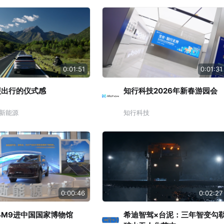
0:01:51
0:01:31
碳出行的仪式感
知行科技2026年新春游园会
新能源
知行科技
0:00:46
0:02:27
界M9进中国国家博物馆
希迪智驾×台泥：三年智变勾