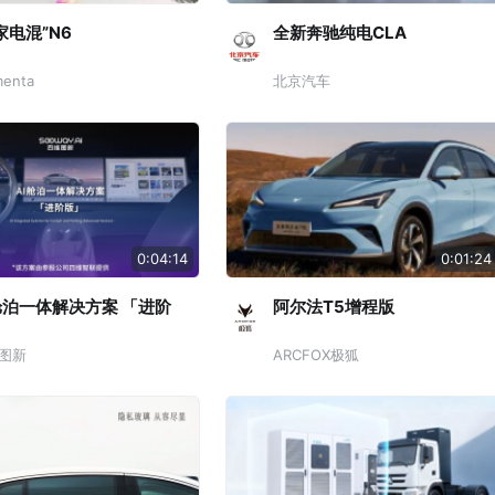
家电混”N6
全新奔驰纯电CLA
enta
北京汽车
0:04:14
0:01:24
舱泊一体解决方案 「进阶
阿尔法T5增程版
」
图新
ARCFOX极狐