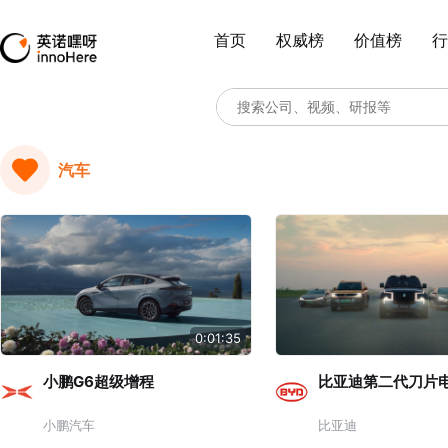
首页
权威榜
价值榜
行
汽车
0:01:35
小鹏G6超级增程
比亚迪第二代刀片
小鹏汽车
比亚迪