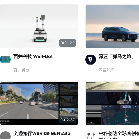
0:01:20
西井科技 Well-Bot
深蓝「抓马之旅」
西井科技
深蓝汽车
0:02:37
文远知行WeRide GENESIS
中科创达全球首创