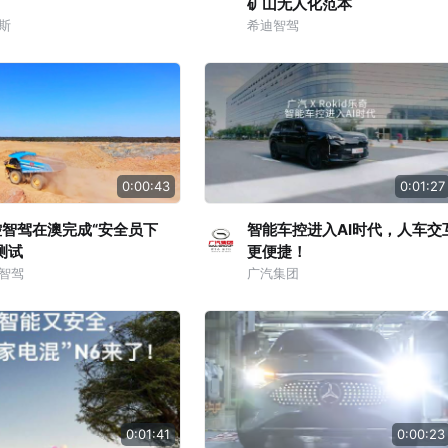
矿山无人化范本
斯
希迪智驾
0:00:43
0:01:27
控智驾在澳完成“安全员下
智能车控进入AI时代，人车交
测试
更便捷！
智驾
广汽集团
0:01:41
0:00:23