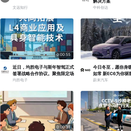
解决方案
文远知行
中科创达
0:00:55
近日，均胜电子与斯年智驾正式
今日冬至，愿你身
签署战略合作协议。聚焦限定场
如常 新EC6为你驱
景 L4 智驾解决方案、具身智能
你穿越寒冬 在最长的
均胜电子
蔚来汽车
域控核心领域，深度推进技术创
抱暖暖的心安
新与商业化落地，为智能驾驶产
业注入强劲动能！
0:00:35