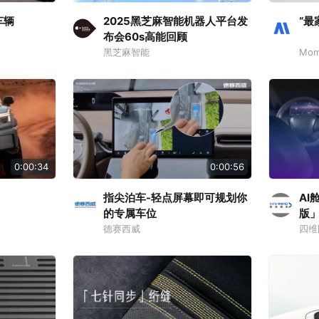
车辆
2025黑芝麻智能机器人平台发
“最
布会60s高能回顾
黑芝麻智能
Mom
0:00:34
0:00:56
指尖泊车-轻点屏幕即可规划你
AI
的专属车位
版
德赛西威
四维