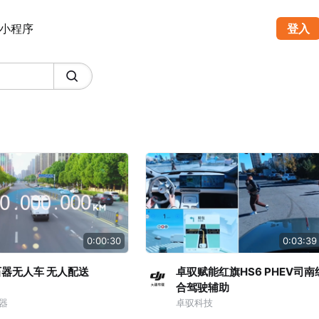
小程序
登入
0:00:30
0:03:39
器无人车 无人配送
卓驭赋能红旗HS6 PHEV司南
合驾驶辅助
器
卓驭科技