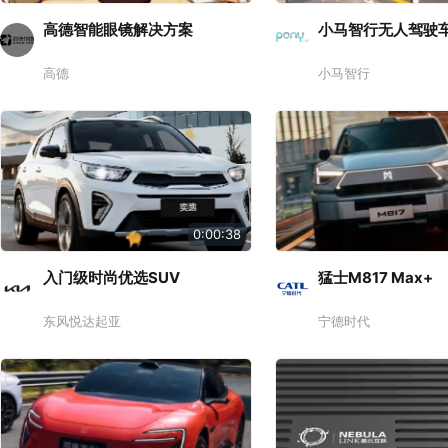
高德智能眼镜解决方案
小马智行无人驾驶
高德
小马智行
0:00:38
入门级时尚优选SUV
猛士M817 Max+
东风悦达起亚
宁德时代