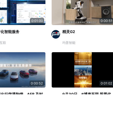
0:01:00
0:00:51
字化智能服务
精灵G2
互联
均普智能
0:00:52
0:01:02
出行突遇险情，AEB 及时
9月30日，#博泰车联 股票代
停，NCA实力护航！鸿蒙智
码：2889.HK，在香港联合交
计避免可能的碰撞超242万
易所主板正式挂牌上市。
终端
博泰车联网
，让安全常伴每一段旅程！#