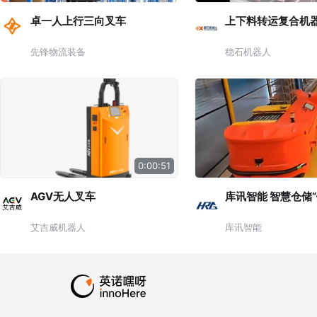
卓一人上行三向叉车
上下料转运复合机
先锋物流装备
稳石机器人
0:00:51
AGV无人叉车
库讯智能 智慧
艾吉威机器人
库讯智能