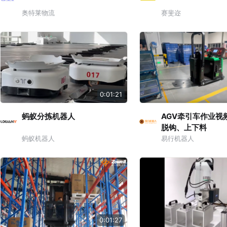
奥特莱物流
赛斐迩
0:01:21
蚂蚁分拣机器人
AGV牵引车作业视
脱钩、上下料
蚂蚁机器人
易行机器人
0:01:27