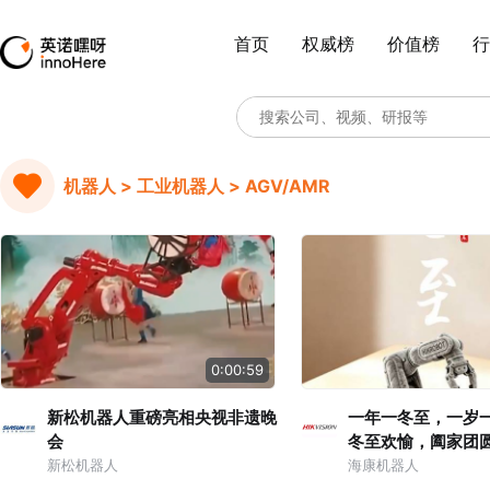
首页
权威榜
价值榜
行
机器人 > 工业机器人 > AGV/AMR
0:00:59
新松机器人重磅亮相央视非遗晚
一年一冬至，一岁
会
冬至欢愉，阖家团
至，你家吃什么呢
新松机器人
海康机器人