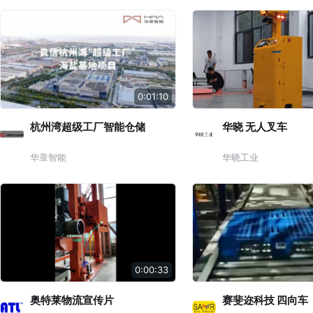
0:01:10
杭州湾超级工厂智能仓储
华晓 无人叉车
华章智能
华晓工业
0:00:33
奥特莱物流宣传片
赛斐迩科技 ​四向车