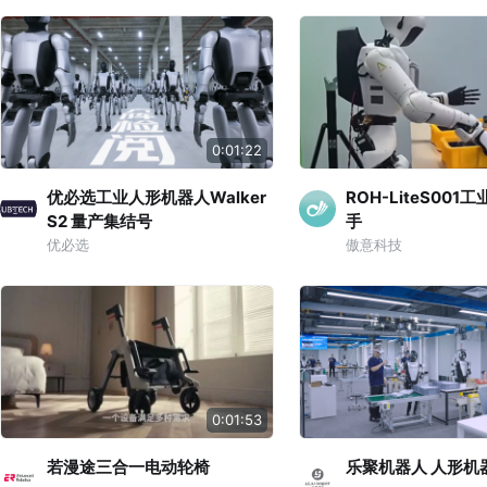
0:01:22
优必选工业人形机器人Walker
ROH-LiteS00
S2 量产集结号
手
优必选
傲意科技
0:01:53
若漫途三合一电动轮椅
乐聚机器人 人形机