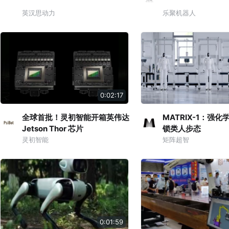
英汉思动力
乐聚机器人
0:02:17
全球首批！灵初智能开箱英伟达
MATRIX-1：强
Jetson Thor 芯片
锁类人步态
灵初智能
矩阵超智
0:01:59