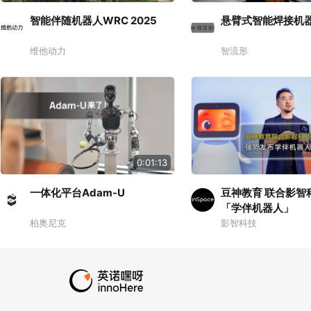
智能伴随机器人WRC 2025
悬臂式智能焊接机
维他动力
智流形
0:01:13
一体化平台Adam-U
豆神教育 联合影智
「学伴机器人」
柏奥尼克
影智科技