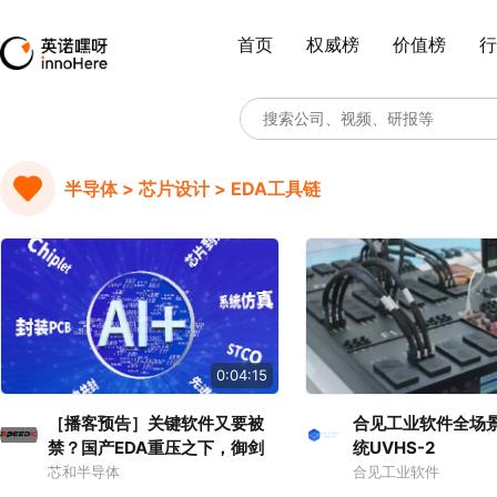
首页
权威榜
价值榜
行
半导体 > 芯片设计 > EDA工具链
0:04:15
［播客预告］关键软件又要被
合见工业软件全场
禁？国产EDA重压之下，御剑
统UVHS-2
AI，芯构智能，关键信息都在这
芯和半导体
合见工业软件