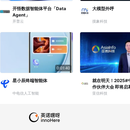
开悟数据智能体平台「Data
大模型外呼
Agent」
开普云
摸象科技
0:01:40
星小辰终端智能体
就在明天！2025
作伙伴大会 即将启
技、艾瑞数智邀您共
中电信人工智能
亚信科技
数据、智能、安全”
行千业数智转型！