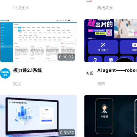
中控技术
商汤科技
0:00:32
模力通2.1系统
Ai agent——robo
蜜度
美图
0:01:37