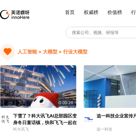
首页
权威榜
价值榜
行
人工智能 > 大模型 > 行业大模型
0:00:26
下雪了？科大讯飞AI总部园区变
追一科技企业宣传
身冬日童话镇，快和飞飞一起在
雪地撒欢，这个冬天，讯飞星火
科大讯飞
追一科技
大模型更懂你的奇思妙想。