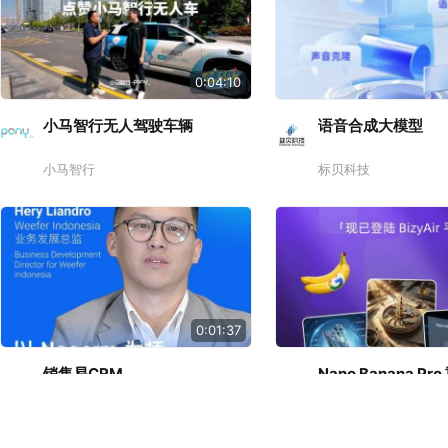
0:04:10
小马智行无人驾驶车辆
语音合成大模型
小马智行
标贝科技
0:01:37
销售易CRM
Nano Banana P
销售易
硅基流动