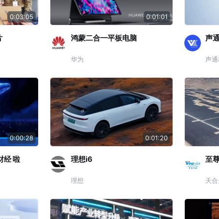
0:03:05
0:01:01
片
鸿蒙二合一平板电脑
声
华为
声通
0:00:28
0:01:20
财经 啦
理想i6
至尊
理想
天合