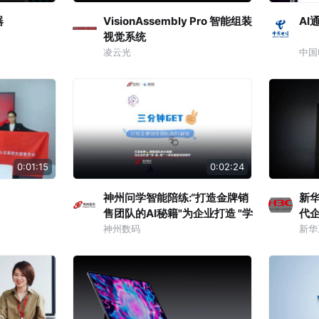
器
VisionAssembly Pro 智能组装
AI
视觉系统
凌云光
中国
0:01:15
0:02:24
神州问学智能陪练:“打造金牌销
新华
售团队的AI秘籍"为企业打造 "学
代
- 练 - 用" 一体化智能培训闭环
神州数码
新华