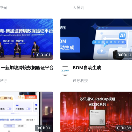
人
中光
天翼云
0:01:01
0:00:10
圳一新加坡跨境数据验证平台
BOM自动生成
银行
设序科技
0:01:00
0:00:38