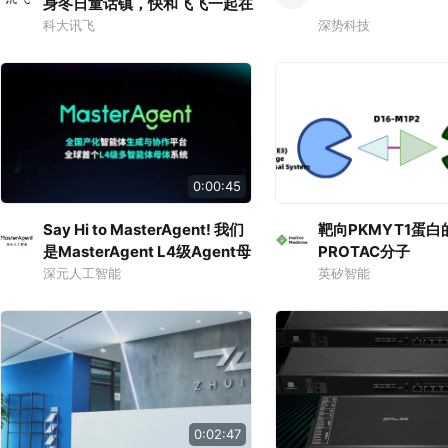
身冬日童话镇，快和飞飞一起在
雪地撒欢，这个冬天，讯飞星火
科大讯飞
深势科技
大模型更懂你的奇思妙想。
0:00:45
Say Hi to MasterAgent! 我们
靶向PKMYT1蛋
是MasterAgent L4级Agent母
PROTAC分子
体系统 全国产化Agent生成与
深元人工智能
英矽智能
协作平台
0:02:47