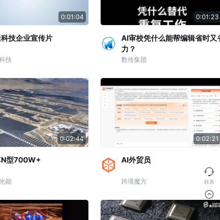
0:01:04
0:01:23
通科技企业宣传片
AI审校凭什么能帮编辑省时又
力？
科技
数传集团
0:02:44
0:02:21
N型700W+
AI外贸员
光能
跨境魔方
联系
顶部