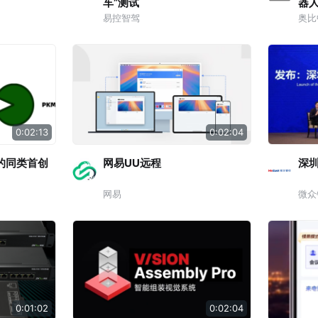
车”测试
器
易控智驾
奥比
0:02:13
0:02:04
白的同类首创
网易UU远程
深
网易
微众
0:01:02
0:02:04