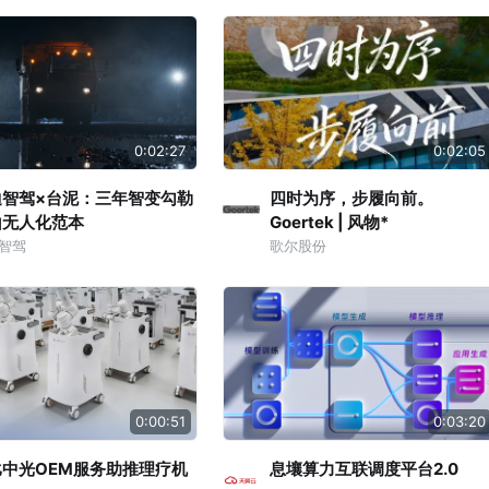
0:02:27
0:02:05
迪智驾×台泥：三年智变勾勒
四时为序，步履向前。
山无人化范本
Goertek | 风物*
智驾
歌尔股份
0:00:51
0:03:20
比中光OEM服务助推理疗机
息壤算力互联调度平台2.0