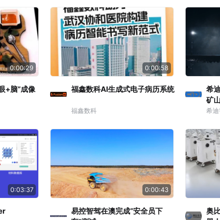
0:00:29
0:00:58
眼+脑”成像
福鑫数科AI生成式电子病历系统
希
矿
福鑫数科
希迪
0:03:37
0:00:43
er
易控智驾在澳完成“安全员下
奥