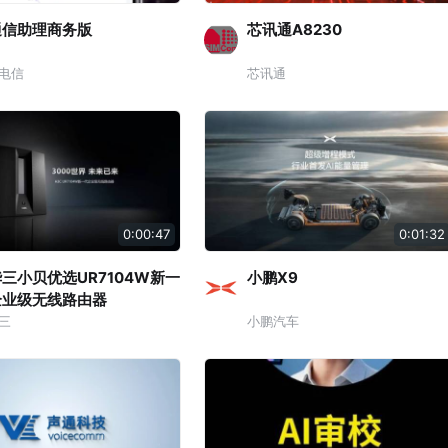
通信助理商务版
芯讯通A8230
电信
芯讯通
0:00:47
0:01:32
三小贝优选UR7104W新一
小鹏X9
企业级无线路由器
三
小鹏汽车