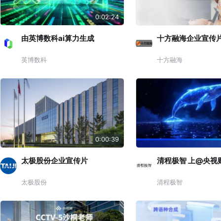
0:02:24
由英博数科ai算力生成
十方融海企业宣传
英博数科
十方融海
0:00:39
太极股份企业宣传片
清程极智 上@央视
太极股份
清程极智