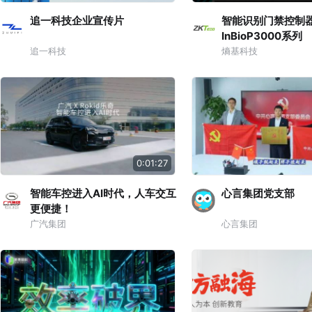
追一科技企业宣传片
智能识别门禁控制
InBioP3000系列
追一科技
熵基科技
0:01:27
智能车控进入AI时代，人车交互
心言集团党支部
更便捷！
广汽集团
心言集团