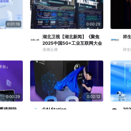
0:01:16
0:00:29
湖北卫视【湖北新闻】《聚焦
祥生
2025中国5G+工业互联网大会
| 现场探访：一大批5G+创新应
浪潮云洲
祥生
用成果亮相》
0:00:29
0:02:12
ro 重磅登陆
GAI Station
20
布会
个推
黑芝