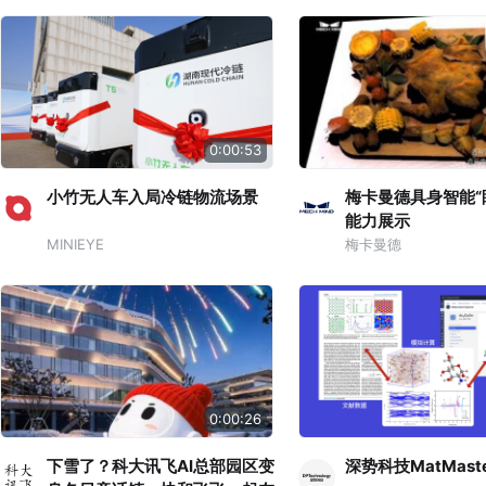
0:00:53
小竹无人车入局冷链物流场景
梅卡曼德具身智能“
能力展示
MINIEYE
梅卡曼德
0:00:26
下雪了？科大讯飞AI总部园区变
深势科技MatMast