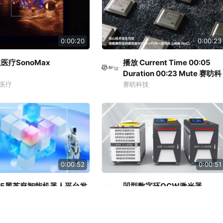
0:00:20
0:00:23
医疗SonoMax
播放 Current Time 00:05
Duration 00:23 Mute 赛昉科
技全新推出基于 RISC-V 架构
医疗
赛昉科技
高性能 BMC 芯片——JH-B10
0:00:52
0:00:51
25黑芝麻智能机器人平台发
凹型数字环QCW激光器
60s高能回顾
麻智能
大族激光